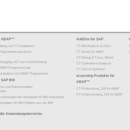
ür ABAP
™
AddOns für SAP
ltung von IT-Compliance
CT-BW Analyzer & Docu
Programmierung durch
CT-Assist für ABAP
CT-Debug & Trace_Modul
bugging mit Trace-Aufzeichnung
CT-Codeview & Analyzer
on ABAP-Programmcode
CT-Test & Optimizer
ssanalyse von ABAP-Programmen
eLearning-Produkte für
ür SAP BW
ABAP™
yse und Dokumentation
CT-Professional_100 für ABAP
emen
CT-Understanding_100 für ABAP
uswertungen der Metadaten im BW-Repository
emplates für BW-Objekte aus der BW-
 die Anwendungsbereiche: