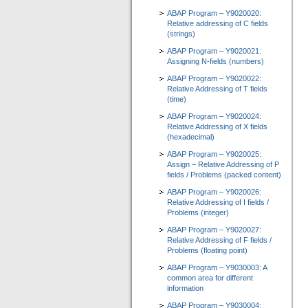
ABAP Program – Y9020020:
Relative addressing of C fields
(strings)
ABAP Program – Y9020021:
Assigning N-fields (numbers)
ABAP Program – Y9020022:
Relative Addressing of T fields
(time)
ABAP Program – Y9020024:
Relative Addressing of X fields
(hexadecimal)
ABAP Program – Y9020025:
Assign – Relative Addressing of P
fields / Problems (packed content)
ABAP Program – Y9020026:
Relative Addressing of I fields /
Problems (integer)
ABAP Program – Y9020027:
Relative Addressing of F fields /
Problems (floating point)
ABAP Program – Y9030003: A
common area for different
information
ABAP Program – Y9030004: