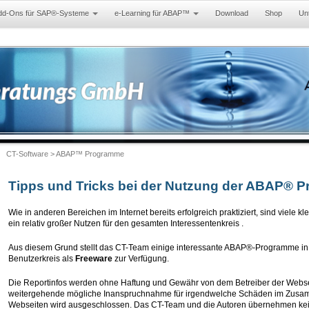
dd-Ons für SAP®-Systeme
e-Learning für ABAP™
Download
Shop
Un
CT-Software
> ABAP™ Programme
Tipps und Tricks bei der Nutzung der ABAP® 
Wie in anderen Bereichen im Internet bereits erfolgreich praktiziert, sind viele 
ein relativ großer Nutzen für den gesamten Interessentenkreis .
Aus diesem Grund stellt das CT-Team einige interessante ABAP®-Programme in
Benutzerkreis als
Freeware
zur Verfügung.
Die Reportinfos werden ohne Haftung und Gewähr von dem Betreiber der Webseit
weitergehende mögliche Inanspruchnahme für irgendwelche Schäden im Zusam
Webseiten wird ausgeschlossen. Das CT-Team und die Autoren übernehmen kei