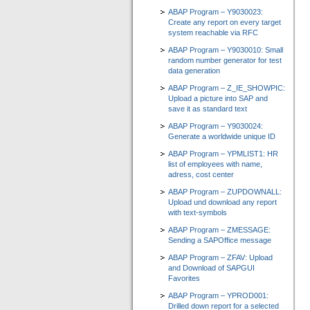
ABAP Program – Y9030023:
Create any report on every target
system reachable via RFC
ABAP Program – Y9030010: Small
random number generator for test
data generation
ABAP Program – Z_IE_SHOWPIC:
Upload a picture into SAP and
save it as standard text
ABAP Program – Y9030024:
Generate a worldwide unique ID
ABAP Program – YPMLIST1: HR
list of employees with name,
adress, cost center
ABAP Program – ZUPDOWNALL:
Upload und download any report
with text-symbols
ABAP Program – ZMESSAGE:
Sending a SAPOffice message
ABAP Program – ZFAV: Upload
and Download of SAPGUI
Favorites
ABAP Program – YPROD001:
Drilled down report for a selected