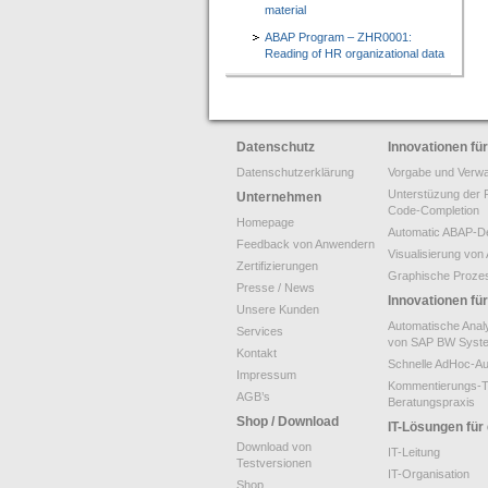
material
ABAP Program – ZHR0001:
Reading of HR organizational data
Datenschutz
Innovationen f
Datenschutzerklärung
Vorgabe und Verwa
Unterstüzung der 
Unternehmen
Code-Completion
Homepage
Automatic ABAP-De
Feedback von Anwendern
Visualisierung v
Zertifizierungen
Graphische Proze
Presse / News
Innovationen f
Unsere Kunden
Automatische Anal
Services
von SAP BW Syst
Kontakt
Schnelle AdHoc-A
Impressum
Kommentierungs-T
AGB’s
Beratungspraxis
Shop / Download
IT-Lösungen für
Download von
IT-Leitung
Testversionen
IT-Organisation
Shop