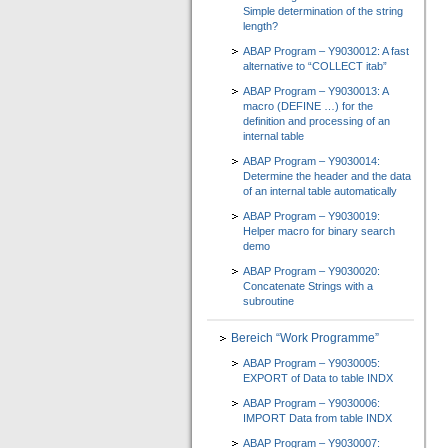
Simple determination of the string
length?
ABAP Program – Y9030012: A fast
alternative to “COLLECT itab”
ABAP Program – Y9030013: A
macro (DEFINE …) for the
definition and processing of an
internal table
ABAP Program – Y9030014:
Determine the header and the data
of an internal table automatically
ABAP Program – Y9030019:
Helper macro for binary search
demo
ABAP Program – Y9030020:
Concatenate Strings with a
subroutine
Bereich “Work Programme”
ABAP Program – Y9030005:
EXPORT of Data to table INDX
ABAP Program – Y9030006:
IMPORT Data from table INDX
ABAP Program – Y9030007: