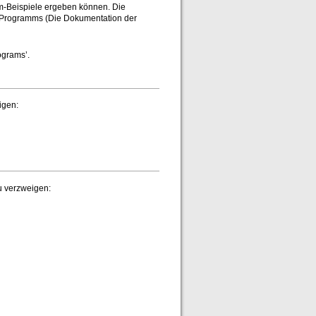
m-Beispiele ergeben können. Die
 Programms (Die Dokumentation der
ograms’.
igen:
u verzweigen: