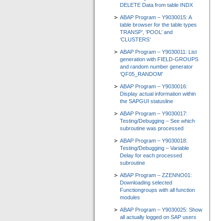
DELETE Data from table INDX
ABAP Program – Y9030015: A
table browser for the table types
TRANSP’, ‘POOL’ and
‘CLUSTERS’
ABAP Program – Y9030011: List
generation with FIELD-GROUPS
and random number generator
‘QF05_RANDOM’
ABAP Program – Y9030016:
Display actual information within
the SAPGUI statusline
ABAP Program – Y9030017:
Testing/Debugging – See which
subroutine was processed
ABAP Program – Y9030018:
Testing/Debugging – Variable
Delay for each processed
subroutine
ABAP Program – ZZENNO01:
Downloading selected
Functiongroups with all function
modules
ABAP Program – Y9030025: Show
all actually logged on SAP users