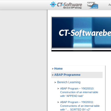
A
Home
ABAP Programme
Bereich Learning
ABAP Program – Y9020010:
Construction of an internal table
with “APPEND itab”
ABAP Program – Y9020011:
Constructions of an internal table
with “… SORTED BY v2”