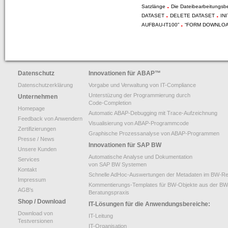
.
Satzlänge
Die Dateibearbeitungs
.
.
DATASET
DELETE DATASET
IN
.
AUFBAU-IT100”
“FORM DOWNLOA
Datenschutz
Innovationen für ABAP
™
Datenschutzerklärung
Vorgabe und Verwaltung von IT-Compliance
Unterstüzung der Programmierung durch
Unternehmen
Code-Completion
Homepage
Automatic ABAP-Debugging mit Trace-Aufzeichnung
Feedback von Anwendern
Visualisierung von ABAP-Programmcode
Zertifizierungen
Graphische Prozessanalyse von ABAP-Programmen
Presse / News
Innovationen für SAP BW
Unsere Kunden
Automatische Analyse und Dokumentation
Services
von SAP BW Systemen
Kontakt
Schnelle AdHoc-Auswertungen der Metadaten im BW-Re
Impressum
Kommentierungs-Templates für BW-Objekte aus der BW
AGB’s
Beratungspraxis
Shop / Download
IT-Lösungen für die Anwendungsbereiche:
Download von
IT-Leitung
Testversionen
IT-Organisation