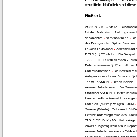
Die Aufzählung der einzelnen 
CT-Professional_100+Help
vermitteln. Natürlich sind dies
=> High-Quality-CBT für die ABAP-Programmierung
Fließtext:
Kurs 1: Starten mit ABAP
ASSIGN (v1) TO <fs1> – Dynamische
.
Ort der Deklaration
Geltungsbereich
Kurs 2: Erweiterung von Sprachumfang und Anwendung
.
.
Variablentyp
Namensgebung
Die
.
des Feldsymbols
Spitze Klammern
Kurs 3: “Weitere Befehle für effiziente Programmierung”
.
Lokales Feldsymbol
Adressierung 
.
Kurs 4: “Feldsymbole, SELECT-Klauseln und Listbefehle usw.”
FIELD (v1) TO <fs1>.
Ein Beispiel
“TABLE FIELD” reduziert den Zuor
Kurs 5: “Zusätzliche Adressbefehle, Bitoperationen, Datasets und externe Perfor
Befehlsparameter “(v1)” enthält de
.
Unterprogrammen
Die Befehlserg
Kurs 6: “Spezielle Sprachelemente …”
Anlegen einer lokalen Kopie von “(v
.
Thema “ASSIGN”
Report-Beispiel 
.
CT-Understanding_100
externer Tabelle lesen
Die Sortier
=> ABAP E-Learning besonders praxisorientiert vermittelt
Statischer ASSIGN (1. Befehlspara
Unterschiedliche Auswahl des zuge
.
Download
Datenfeld (nur im jeweiligen FORM
.
Struktur (Tabelle)
Teil eines USING
Shop
Externe Unterprogramme des Funkt
.
TABLE FIELD (v1) TO
Keine Anga
Unternehmen
Anwendungsmöglichkeiten in Report
externe Tabellenstruktur als Feldsy
Über uns
.
Feldsymbol
Feldsymbol als Verbin