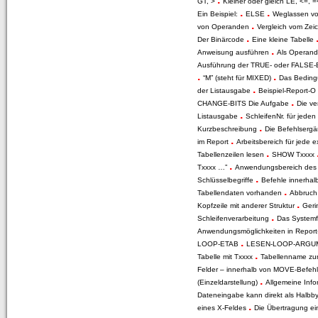
GT, >
Kleiner oder gleich LE, <=, 
.
.
Ein Beispiel:
ELSE
Weglassen v
.
von Operanden
Vergleich vom Zei
.
Der Binärcode
Eine kleine Tabelle
.
Anweisung ausführen
Als Operand
Ausführung der TRUE- oder FALSE-
.
.
“M” (steht für MIXED)
Das Beding
.
der Listausgabe
Beispiel-Report-O 
.
CHANGE-BITS Die Aufgabe
Die v
.
Listausgabe
SchleifenNr. für jede
.
Kurzbeschreibung
Die Befehlserg
.
im Report
Arbeitsbereich für jede 
.
Tabellenzeilen lesen
SHOW Txxxx
.
Txxxx …”
Anwendungsbereich des
.
Schlüsselbegriffe
Befehle innerhal
.
Tabellendaten vorhanden
Abbruch 
.
Kopfzeile mit anderer Struktur
Geri
.
Schleifenverarbeitung
Das System
Anwendungsmöglichkeiten in Report
.
LOOP-ETAB
LESEN-LOOP-ARG
.
Tabelle mit Txxxx
Tabellenname zu
Felder – innerhalb von MOVE-Befeh
.
(Einzeldarstellung)
Allgemeine Inf
Dateneingabe kann direkt als Halb
.
eines X-Feldes
Die Übertragung ei