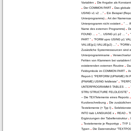
.
Variablen
Die Angabe als Konstan
.
.
Der COMMON PART
Das global
.
USING v1 v2 …”
Ein Beispiel (Rep
.
Unterprogramms)
Art der Namens
.
Unterprogramm nicht existiert
” … 
.
Name des externen Programms)
D
.
.
FOUND …
“… USING p1 p2 … ”
.
PART ”
“FORM upro USING p1 VA
.
VALUE(p1) VALUE(p2) …”
“FORM 
Zusätzliche Systemressourcen sind e
.
Unterprogrammname
Verwechselu
Fehlen von Klammern bei variablem
.
existierenden externen Routine
Da
.
Feldsymbole im COMMON PART
An
Report-1 “PERFORM (UPNAME) IN
.
(PNAME) USING feldleiste”
“PERF
.
UNTERPROGRAMM-5 TABLES …
.
STRU STRUCTURE FELDLEISTE”
– Die TEXTelemente eines Reports
.
Kurzbeschreibung
Die zusätzliche
.
Textelemente (= Typ I)
Selektionste
.
.
INTO itab LANGUAGE x
READ
T
.
Ergänzungen der Tabellenstruktur
.
.
Textelemente je Reporttyp
TYP 1 
.
Typen
Die Datenstruktur “TEXTP