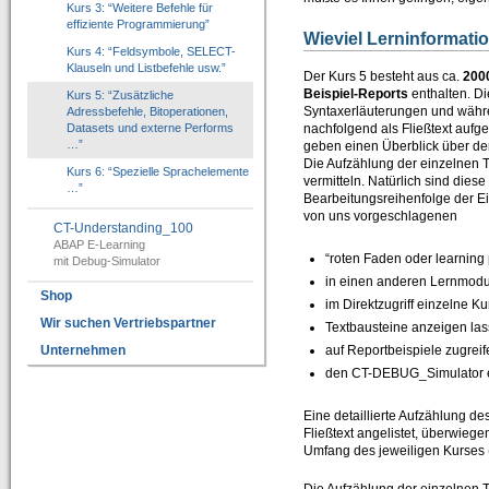
Kurs 3: “Weitere Befehle für
IT-Programmierung
effiziente Programmierung”
Wieviel Lerninformati
Kurs 4: “Feldsymbole, SELECT-
IT-Organisation
Klauseln und Listbefehle usw.”
Der Kurs 5 besteht aus ca.
2000
IT-Qualitätssicherung
Beispiel-Reports
enthalten. D
Kurs 5: “Zusätzliche
Syntaxerläuterungen und währen
Adressbefehle, Bitoperationen,
Datasets und externe Performs
nachfolgend als Fließtext aufge
IT-Revision
…”
geben einen Überblick über de
Die Aufzählung der einzelnen 
Software-Assistenten
Kurs 6: “Spezielle Sprachelemente
vermitteln. Natürlich sind die
…”
Bearbeitungsreihenfolge der E
Kunden-Feedback
von uns vorgeschlagenen
CT-Understanding_100
ABAP E-Learning
SAP®-System Integration
“roten Faden oder learning
mit Debug-Simulator
in einen anderen Lernmod
CT-Debug&Trace_Modul 4.0
Shop
im Direktzugriff einzelne K
=> Automatic ABAP-Debugging mit Trace-Aufzeichnung
Wir suchen Vertriebspartner
Textbausteine anzeigen la
CT-Codeview&Analyzer 3.0
auf Reportbeispiele zugrei
Unternehmen
=> Visualisierung von ABAP-Programmcode
den CT-DEBUG_Simulator e
CT-Test&Optimizer 2.0
Eine detaillierte Aufzählung de
=> Grafisches Add-On zur SAP® ABAP Laufzeitanalyse
Fließtext angelistet, überwieg
Umfang des jeweiligen Kurses 
e-Learning für ABAP™