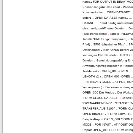
name1 FOR OUTPUT IN BINAY M
.
Positionsangabe als Literal
Positio
.
Kommunikation
OPEN DATASET n
.
order1
OPEN DATASET name1 … 
DATASET …” wird häufig unterschät
.
gleichzeitig geöffneten Dateien
De
.
(Typ: transparent)
Tabelle “FILEPAT
.
Tabelle “PATH” (Typ: transparent)
T
.
.
Pfad)
SF03 (physischer Pfad)
SF
.
Dateinamen)
Kein OPEN-Befehl v
.
vorherigen OPEN-Befehl
TRANSFER
.
Dateien
Berechtigungsprüfung für 
Anwendungsmöglichkeiten in Report
.
Testdatei-2)
OPEN_003 (OPEN …
.
LENGTH v2 )
OPEN_006 (OPEN 
… IN BINARY MODE .. AT POSITIO
.
‘uncompress’ )
Der verantwortungs
.
OPEN_000 Der Modus
Der Workbe
.
“FORM CLOSE-DATASET”
Beispi
.
“OPEN-APPENDING”
“TRANSFER
.
TRANSFER-AUS-T100”
“FORM CL
.
OPEN-BINAER”
“FORM ERWEITER
Beispiel-Report OPEN_008 “FORM
.
.
MODE
FOR INPUT
AT POSITIO
Report OPEN_010 PERFORM upro(p