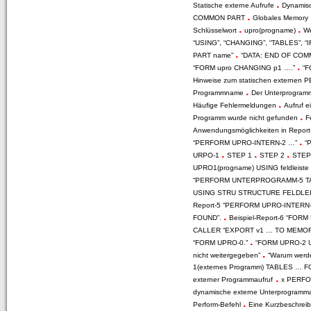
.
Statische externe Aufrufe
Dynamisc
.
COMMON PART
Globales Memory
.
.
Schlüsselwort
upro(progname)
We
“USING”, “CHANGING”, “TABLES”, “
.
PART name”
“DATA: END OF COM
.
“FORM upro CHANGING p1 ….”
“F
Hinweise zum statischen externe
.
Programmname
Der Unterprogra
.
Häufige Fehlermeldungen
Aufruf e
.
Programm wurde nicht gefunden
F
Anwendungsmöglichkeiten in Report
.
“PERFORM UPRO-INTERN-2 …”
“
.
.
.
URPO-1
STEP 1
STEP 2
STEP
UPRO1(progname) USING feldleiste
“PERFORM UNTERPROGRAMM-5 
USING STRU STRUCTURE FELDLE
Report-5 “PERFORM UPRO-INTERN
.
FOUND”.
Beispiel-Report-6 “FO
CALLER “EXPORT v1 … TO MEMOR
.
“FORM UPRO-0.”
“FORM UPRO-2 
.
nicht weitergegeben”
“Warum werde
1(externes Programm) TABLES … 
.
externer Programmaufruf
x PERFO
dynamische externe Unterprogramm
.
Perform-Befehl
Eine Kurzbeschrei