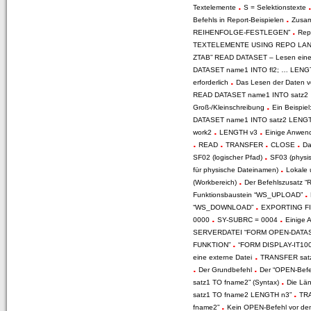
.
Textelemente
S = Selektionstexte
.
Befehls in Report-Beispielen
Zusa
.
REIHENFOLGE-FESTLEGEN”
Rep
TEXTELEMENTE USING REPO LA
ZTAB” READ DATASET – Lesen einer
DATASET name1 INTO fl2; … LENG
.
erforderlich
Das Lesen der Daten
READ DATASET name1 INTO satz2
.
Groß-/Kleinschreibung
Ein Beispiel
DATASET name1 INTO satz2 LENG
.
.
work2
LENGTH v3
Einige Anwen
.
.
.
.
READ
TRANSFER
CLOSE
Da
.
SF02 (logischer Pfad)
SF03 (physi
.
für physische Dateinamen)
Lokale 
.
(Workbereich)
Der Befehlszusatz
.
Funktionsbaustein “WS_UPLOAD”
.
“WS_DOWNLOAD”
EXPORTING FIL
.
.
0000
SY-SUBRC = 0004
Einige 
SERVERDATEI “FORM OPEN-DATA
.
FUNKTION”
“FORM DISPLAY-IT10
.
eine externe Datei
TRANSFER satz
.
.
Der Grundbefehl
Der “OPEN-Befe
.
satz1 TO fname2” (Syntax)
Die Lä
.
satz1 TO fname2 LENGTH n3”
TR
.
fname2”
Kein OPEN-Befehl vor d