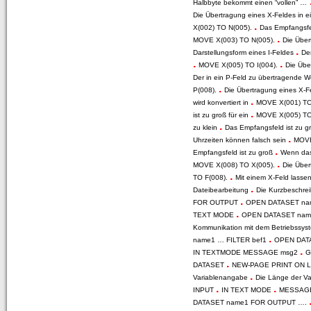
Halbbyte bekommt einen “vollen” …
Die Übertragung eines X-Feldes in e
.
X(002) TO N(005).
Das Empfangsfe
.
MOVE X(003) TO N(005).
Die Über
.
Darstellungsform eines I-Feldes
De
.
.
MOVE X(005) TO I(004).
Die Übe
Der in ein P-Feld zu übertragende We
.
P(008).
Die Übertragung eines X-F
.
wird konvertiert in
MOVE X(001) TO
.
ist zu groß für ein
MOVE X(005) TO
.
zu klein
Das Empfangsfeld ist zu g
.
Uhrzeiten können falsch sein
MOVE
.
Empfangsfeld ist zu groß
Wenn das
.
MOVE X(008) TO X(005).
Die Über
.
TO F(008).
Mit einem X-Feld lasse
.
Dateibearbeitung
Die Kurzbeschre
.
FOR OUTPUT
OPEN DATASET n
.
TEXT MODE
OPEN DATASET nam
Kommunikation mit dem Betriebssy
.
name1 … FILTER bef1
OPEN DAT
.
IN TEXTMODE MESSAGE msg2
G
.
DATASET
NEW-PAGE PRINT ON 
.
Variablenangabe
Die Länge der Va
.
.
INPUT
IN TEXT MODE
MESSAG
DATASET name1 FOR OUTPUT ….