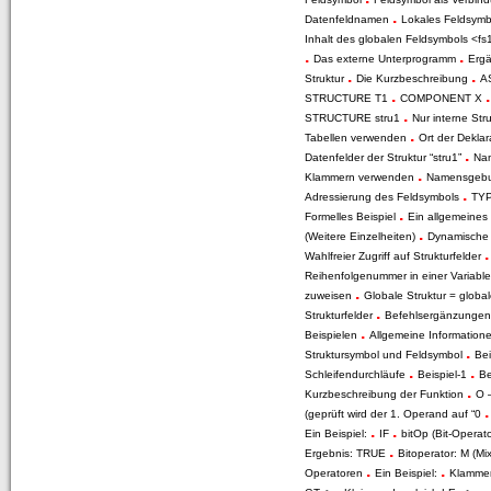
.
Datenfeldnamen
Lokales Feldsym
Zertifizierungen durch SAP SE
Inhalt des globalen Feldsymbols <f
.
.
Das externe Unterprogramm
Erg
Presse / News
.
.
Struktur
Die Kurzbeschreibung
A
.
STRUCTURE T1
COMPONENT X
Unsere Kunden
.
STRUCTURE stru1
Nur interne St
.
Tabellen verwenden
Ort der Dekla
Wir suchen Vertriebspartner
.
Datenfelder der Struktur “stru1”
Na
.
Klammern verwenden
Namensgeb
Services
.
Adressierung des Feldsymbols
TYP
.
Newsletter / Feedback / Kontakte
Formelles Beispiel
Ein allgemeines
.
(Weitere Einzelheiten)
Dynamische 
Datenschutzerklärung
Wahlfreier Zugriff auf Strukturfelder
Reihenfolgenummer in einer Variabl
.
Impressum
zuweisen
Globale Struktur = globa
.
Strukturfelder
Befehlsergänzunge
.
ABAP Reportpool
Beispielen
Allgemeine Information
.
Struktursymbol und Feldsymbol
Bei
Deutsch
.
.
Schleifendurchläufe
Beispiel-1
Be
.
Kurzbeschreibung der Funktion
O 
English
(geprüft wird der 1. Operand auf “0
.
.
Ein Beispiel:
IF
bitOp (Bit-Operat
.
Ergebnis: TRUE
Bitoperator: M (Mi
.
.
Operatoren
Ein Beispiel:
Klamme
.