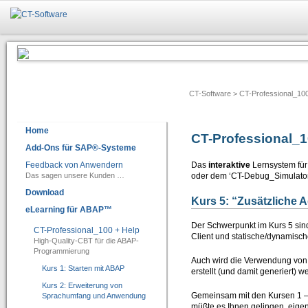
Add-Ons für SAP®-Systeme
CT-BW Analyzer&Docu 2.1
=> Analyse und Doku für SAP® BW
CT-Software
>
CT-Professional_10
Dokumentation -> Backend Objekte
Home
Dokumentation -> Frontend Objekte
CT-Professional_1
Add-Ons für SAP®-Systeme
Dokumentation -> Ausgabeformate
Feedback von Anwendern
Das
interaktive
Lernsystem für
Das sagen unsere Kunden …
oder dem ‘CT-Debug_Simulator
Dokumentation -> Individuelles Customizing
Download
Kurs 5: “Zusätzliche 
Software-Assistenten
eLearning für ABAP™
Der Schwerpunkt im Kurs 5 si
Checklisten-Dokumentation von BW-Objekten
CT-Professional_100 + Help
Client und statische/dynamisc
High-Quality-CBT für die ABAP-
CT-Assist 7.1
Programmierung
Auch wird die Verwendung von F
=> Add-On zur Softwaretechnologie der SAP SE: Analyse, Entwicklung, Dokumentati
Kurs 1: Starten mit ABAP
erstellt (und damit generiert) 
Kurs 2: Erweiterung von
IT-Leitung
Gemeinsam mit den Kursen 1 – 5
Sprachumfang und Anwendung
müßte es Ihnen gelingen, eigene