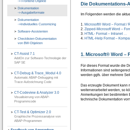
-> Frontend Objekte
Die Dokumentations-
IT-Programmierung
Dokumentation
-> Ausgabeformate
Im Folgenden werden die aktuel
IT-Organisation
Dokumentation
->Individuelles Customizing
1.
Microsoft® Word – Format /
IT-Qualitätssicherung
2.
Zipped-Microsoft Word – For
Software-Assistenten
3.
HTML- Format – Intranet …
IT-Revision
4.
HTML-Help Format – Kompakt
Checklisten-Dokumentation
von BW-Objekten
Software-Assistenten
CT-Assist 7.1
1. Microsoft® Word – 
Kunden-Feedback
AddOn zur Software-Technologie der
SAP SE
SAP®-System Integration
Für dieses Format wurde die D
Informationen sind seitengerec
CT-Debug & Trace_Modul 4.0
werden ggfs. über mehrere Seit
CT-Debug&Trace_Modul 4.0
Automatic ABAP-Debugging mit
=> Automatic ABAP-Debugging mit Trace-Aufzeichnung
Trace-Aufzeichnung Code
Das erzeugte Dokument kann mi
weiterverarbeitet werden, so k
CT-Codeview&Analyzer 3.0
CT-Codeview & Analyzer 3.0
Anmerkungen bei bestimmten B
Visualisierung von ABAP-
=> Visualisierung von ABAP-Programmcode
technische Dokumentation vo
Programmcode
CT-Test&Optimizer 2.0
CT-Test & Optimizer 2.0
=> Grafisches Add-On zur SAP® ABAP Laufzeitanalyse
Graphische Prozessanalyse von
ABAP-Programmen
e-Learning für ABAP™
Feedback von Anwendern