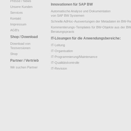
Presse / News
Innovationen für SAP BW
Unsere Kunden
Automatische Analyse und Dokumentation
Services
von SAP BW Systemen
Kontakt
Schnelle AdHoc-Auswertungen der Metadaten im BW-Re
Impressum
Kommentierungs-Templates für BW-Objekte aus der BW
AGB’s
Beratungspraxis
Shop / Download
IT-Lösungen für die Anwendungsbereiche:
Download von
IT-Leitung
Testversionen
IT-Organisation
Shop
IT-Programmierung/Maintenance
Partner / Vertrieb
IT-Qualitätskontrolle
Wir suchen Partner
IT-Revision