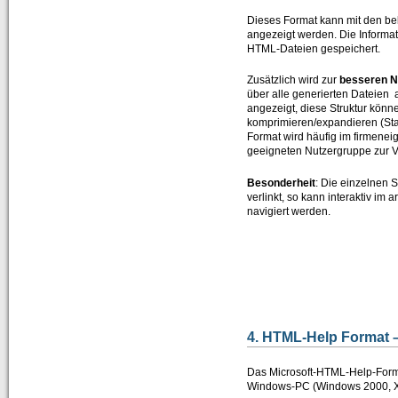
Dieses Format kann mit den be
Zertifizierungen durch SAP SE
angezeigt werden. Die Informa
HTML-Dateien gespeichert.
Presse / News
Zusätzlich wird zur
besseren N
Unsere Kunden
über alle generierten Dateien
angezeigt, diese Struktur könn
Wir suchen Vertriebspartner
komprimieren/expandieren (Sta
Format wird häufig im firmeneig
Services
geeigneten Nutzergruppe zur Ve
Newsletter / Feedback / Kontakte
Besonderheit
: Die einzelnen 
verlinkt, so kann interaktiv im
Datenschutzerklärung
navigiert werden.
Impressum
ABAP Reportpool
Deutsch
English
4. HTML-Help Format –
Das Microsoft-HTML-Help-Form
Windows-PC (Windows 2000, XP