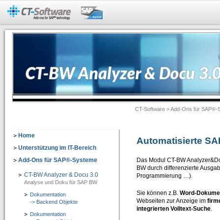
Add-Ons für SAP®-Systeme
CT-BW Analyzer&Docu 2.1
=> Analyse und Doku für SAP® BW
Dokumentation -> Backend Objekte
Dokumentation -> Frontend Objekte
CT-Software
>
Add-Ons für SAP®-
Dokumentation -> Ausgabeformate
Dokumentation -> Individuelles Customizing
Home
Automatisierte S
Software-Assistenten
Unterstützung im IT-Bereich
Add-Ons für SAP®-Systeme
Das Modul CT-BW Analyzer&Docu
Checklisten-Dokumentation von BW-Objekten
BW durch differenzierte Ausga
CT-BW Analyzer & Docu 3.0
Programmierung …).
CT-Assist 7.1
Analyse und Doku für SAP BW
=> Add-On zur Softwaretechnologie der SAP SE: Analyse, Entwicklung, Dokumentati
Sie können z.B.
Word-Dokument
Dokumentation
Webseiten zur Anzeige im
firme
-> Backend Objekte
integrierten Volltext-Suche
.
IT-Leitung
Dokumentation