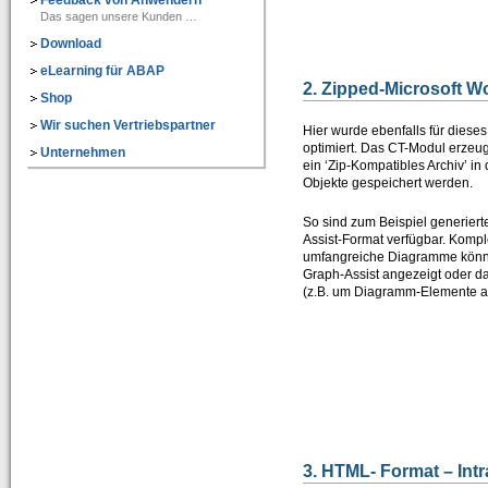
CT-Professional_100+Help
Das sagen unsere Kunden …
=> High-Quality-CBT für die ABAP-Programmierung
Download
eLearning für ABAP
Kurs 1: Starten mit ABAP
2. Zipped-Microsoft W
Shop
Kurs 2: Erweiterung von Sprachumfang und Anwendung
Wir suchen Vertriebspartner
Hier wurde ebenfalls für dies
optimiert. Das CT-Modul erzeug
Unternehmen
Kurs 3: “Weitere Befehle für effiziente Programmierung”
ein ‘Zip-Kompatibles Archiv’ i
Objekte gespeichert werden.
Kurs 4: “Feldsymbole, SELECT-Klauseln und Listbefehle usw.”
So sind zum Beispiel generier
Kurs 5: “Zusätzliche Adressbefehle, Bitoperationen, Datasets und externe Perfor
Assist-Format verfügbar. Komp
umfangreiche Diagramme können
Kurs 6: “Spezielle Sprachelemente …”
Graph-Assist angezeigt oder d
(z.B. um Diagramm-Elemente a
CT-Understanding_100
=> ABAP E-Learning besonders praxisorientiert vermittelt
Download
Shop
Unternehmen
3. HTML- Format – Intr
Über uns