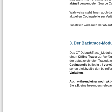
aktuell
verwendeten Source Code
Wahlweise steht Ihnen auch d
aktuellen Codingstelle zur Ve
Zusätzlich wird auch der Ablauf
3. Der Backtrace-Mod
Das CT-Debug&Trace_Modul ste
einen
Offline-Tracer
zur Verfü
der aufgezeichneten Tracedate
Codingstelle
beliebig oft
vorwä
sehen gleichzeitig den betreff
Variablen
.
Auch
während einer noch akt
Sie z.B. eine besonders releva
…