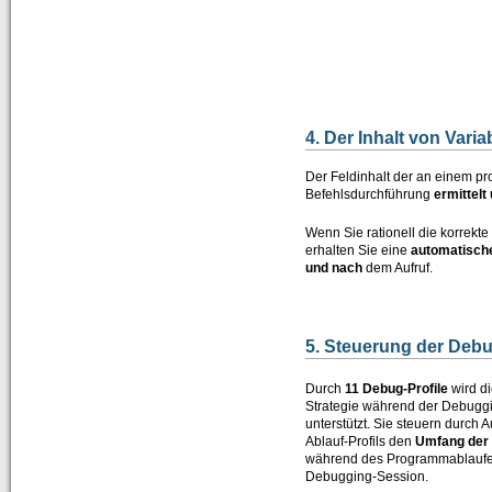
4. Der Inhalt von Vari
Der Feldinhalt der an einem pr
Befehlsdurchführung
ermittelt
Wenn Sie rationell die korrek
erhalten Sie eine
automatische
und nach
dem Aufruf.
5. Steuerung der Deb
Durch
11 Debug-Profile
wird d
Strategie während der Debugg
unterstützt. Sie steuern durch
Ablauf-Profils den
Umfang der
während des Programmablaufe
Debugging-Session.