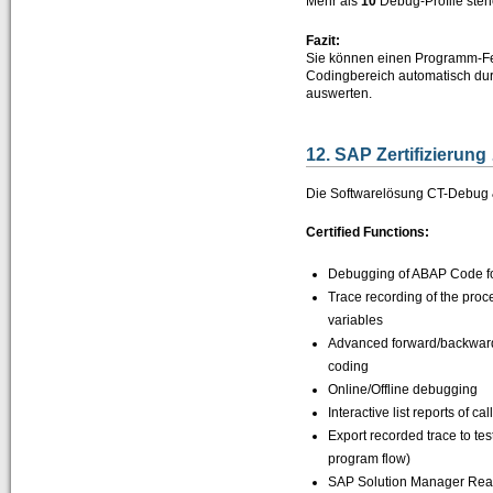
Mehr als
10
Debug-Profile steh
Fazit:
Sie können einen Programm-Fehl
Codingbereich automatisch du
auswerten.
12. SAP Zertifizierung
Die Softwarelösung CT-Debug &
Certified Functions:
Debugging of ABAP Code fo
Trace recording of the p
variables
Advanced forward/backwar
coding
Online/Offline debugging
Interactive list reports of c
Export recorded trace to tes
program flow)
SAP Solution Manager Re