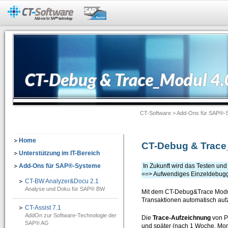
Add-Ons für SAP®-Systeme
CT-BW Analyzer&Docu 2.1
=> Analyse und Doku für SAP® BW
Dokumentation -> Backend Objekte
Dokumentation -> Frontend Objekte
CT-Software
>
Add-Ons für SAP®-
Dokumentation -> Ausgabeformate
Dokumentation -> Individuelles Customizing
Home
CT-Debug & Trac
Software-Assistenten
Unterstützung im IT-Bereich
Add-Ons für SAP®-Systeme
In Zukunft wird das Testen un
Checklisten-Dokumentation von BW-Objekten
==> Aufwendiges Einzeldebugg
CT-BW Analyzer&Docu 2.1
CT-Assist 7.1
Analyse und Doku für SAP® BW
Mit dem CT-Debug&Trace Modu
=> Add-On zur Softwaretechnologie der SAP SE: Analyse, Entwicklung, Dokumentati
Transaktionen automatisch au
CT-Assist 7.1
AddOn zur Software-Technologie der
IT-Leitung
Die
Trace-Aufzeichnung
von P
SAP® AG
und später (nach 1 Woche, Mo