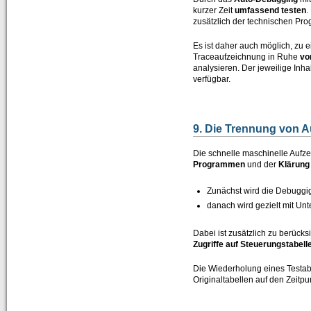
kurzer Zeit
umfassend
testen
.
zusätzlich der technischen Pr
Es ist daher auch möglich, zu 
Traceaufzeichnung in Ruhe
vo
analysieren. Der jeweilige Inha
verfügbar.
9. Die Trennung von 
Die schnelle maschinelle Aufze
Programmen
und der
Klärung
Zunächst wird die Debugg
danach wird gezielt mit Un
Dabei ist zusätzlich zu berück
Zugriffe auf Steuerungstabell
Die Wiederholung eines Testabl
Originaltabellen auf den Zeitp