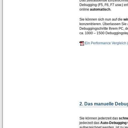
Das zeitraubende Einzelschrittv
Debugging (F5, F6, F7 usw.) erl
Zertifizierungen durch SAP SE
online
automatisch
.
Presse / News
Sie können sich nun auf die
wi
konzentrieren. Überlassen Sie 
Unsere Kunden
Debuggingschritte Ihrem PC, der 
ca. 1000 – 1500 Debuggingstep
Wir suchen Vertriebspartner
Ein Performance Vergleich 
Services
Newsletter / Feedback / Kontakte
Datenschutzerklärung
Impressum
ABAP Reportpool
Deutsch
2. Das manuelle Debu
English
Sie können jederzeit das
schne
jederzeit das
Auto-Debugging 
aufgezeichnet werden, ist zu j