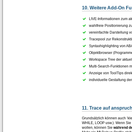
10. Weitere Add-On F
LIVE-Informationen zum ak
wahlfreie Positionierung z
vereinfachte Darstellung 
Tracepool zur Rekonstrukti
Syntaxhighlighting von A
Objektbrowser (Programme,
Workspace Tree der aktuel
Multi-Search-Funktionen m
Anzeige von ToolTips direk
individuelle Gestaltung d
11. Trace auf anspru
Grundsätzlich können auch ‘k
WHILE, LOOP usw.). Wenn Sie z
wollen, können Sie
während d