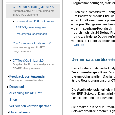
Programmänderungen, Mainten
IT-Programmierung
CT-Debug & Trace_Modul 4.0
Automatic ABAP™-Debugging mit
Durch die automatisierte Debu
IT-Organisation
Trace-Aufzeichnung
– im Backtrace-Modus
LIVE
wä
– den Inhalt einer bereits
proze
Download von PDF Dokumenten
IT-Qualitätssicherung
– die
pro Step
gekennzeichnete
SAP®-System Integration
– den Tracedaten-Pool durch 
IT-Revision
–
durch mehr als
10 Debug-Pro
Systemvoraussetzungen
– eine
archivierte
Debug-Aufze
Software-Assistenten
versteckten
Fehler zu finden od
CT-Codeview&Analyzer 3.0
–
weitere …
Visualisierung von ABAP™-
Kunden-Feedback
Programmcode
SAP®-System Integration
Der Einsatz zertifizie
CT-Test&Optimizer 2.0
Graphische Prozessanalyse von
CT-Debug&Trace_Modul 4.0
Basis für die substantielle An
ABAP™-Programmen
=> Automatic ABAP-Debugging mit Trace-Aufzeichnung
Zusammenhänge
z.B. im Repo
Feedback von Anwendern
System-Schnittstellen. Das la
Das sagen unsere Kunden …
für die Realisierung unserer C
CT-Codeview&Analyzer 3.0
=> Visualisierung von ABAP-Programmcode
Download
Die
Applikationssicherheit i
eLearning für ABAP™
der ERP-Software. Damit wird 
CT-Test&Optimizer 2.0
Funktionen und die einwandfre
Shop
=> Grafisches Add-On zur SAP® ABAP Laufzeitanalyse
Wir suchen Vertriebspartner
Sie erhalten ein AddOn-Produkt
e-Learning für ABAP™
Softwareprodukte erhöhen signi
Unternehmen