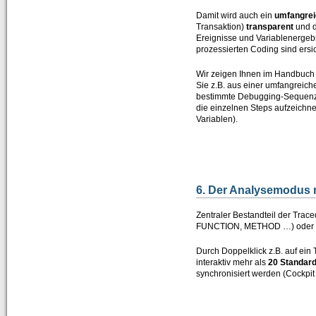
Damit wird auch ein
umfangre
Transaktion)
transparent
und d
Ereignisse und Variablenergeb
prozessierten Coding sind ersic
Wir zeigen Ihnen im Handbuch
Sie z.B. aus einer umfangreich
bestimmte Debugging-Sequenz
die einzelnen Steps aufzeichne
Variablen).
6. Der Analysemodus 
Zentraler Bestandteil der Trace
FUNCTION, METHOD …) oder de
Durch Doppelklick z.B. auf ein
interaktiv mehr als
20 Standar
synchronisiert werden (Cockpit 