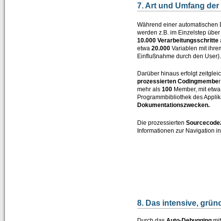
7. Art und Umfang de
Während einer automatischen
werden z.B. im Einzelstep über
10.000 Verarbeitungsschritte
etwa
20.000
Variablen mit ihre
Einflußnahme durch den User).
Darüber hinaus erfolgt zeitgle
prozessierten Codingmembe
mehr als
100
Member, mit etw
Programmbibliothek des Applik
Dokumentationszwecken.
Die prozessierten
Sourcecodez
Informationen zur Navigation i
8. Das intensive, grü
Durch das
Auto-Debugging
mit