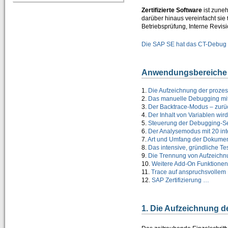
CT-Professional_100+Help
Zertifizierte Software
ist zune
=> High-Quality-CBT für die ABAP-Programmierung
darüber hinaus vereinfacht sie
Betriebsprüfung, Interne Revisi
Kurs 1: Starten mit ABAP
Die SAP SE hat das CT-Debug 
Kurs 2: Erweiterung von Sprachumfang und Anwendung
Anwendungsbereiche 
Kurs 3: “Weitere Befehle für effiziente Programmierung”
1.
Die Aufzeichnung der prozes
Kurs 4: “Feldsymbole, SELECT-Klauseln und Listbefehle usw.”
2.
Das manuelle Debugging mit
3.
Der Backtrace-Modus – zur
Kurs 5: “Zusätzliche Adressbefehle, Bitoperationen, Datasets und externe Perfor
4.
Der Inhalt von Variablen wird
5.
Steuerung der Debugging-Se
Kurs 6: “Spezielle Sprachelemente …”
6.
Der Analysemodus mit 20 in
7.
Art und Umfang der Dokumen
CT-Understanding_100
8.
Das intensive, gründliche 
=> ABAP E-Learning besonders praxisorientiert vermittelt
9.
Die Trennung von Aufzeich
10.
Weitere Add-On Funktionen
11.
Trace auf anspruchsvollem
Download
12.
SAP Zertifizierung …
Shop
Unternehmen
1. Die Aufzeichnung d
Über uns