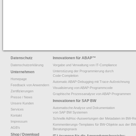
Datenschutz
Innovationen für ABAP
™
Datenschutzerklärung
Vorgabe und Verwaltung von IT-Compliance
Unterstüzung der Programmierung durch
Unternehmen
Code-Completion
Homepage
Automatic ABAP-Debugging mit Trace-Aufzeichnung
Feedback von Anwendern
Visualisierung von ABAP-Programmcode
Zertifizierungen
Graphische Prozessanalyse von ABAP-Programmen
Presse / News
Innovationen für SAP BW
Unsere Kunden
Automatische Analyse und Dokumentation
Services
von SAP BW Systemen
Kontakt
Schnelle AdHoc-Auswertungen der Metadaten im BW-Re
Impressum
Kommentierungs-Templates für BW-Objekte aus der BW
AGB’s
Beratungspraxis
Shop / Download
IT-Lösungen für die Anwendungsbereiche: