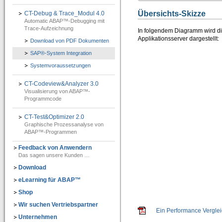
IT-Programmierung
Übersichts-Skizze
CT-Debug & Trace_Modul 4.0
Automatic ABAP™-Debugging mit
IT-Organisation
Trace-Aufzeichnung
In folgendem Diagramm wird 
Applikationsserver dargestellt:
Download von PDF Dokumenten
IT-Qualitätssicherung
SAP®-System Integration
IT-Revision
Systemvoraussetzungen
Software-Assistenten
CT-Codeview&Analyzer 3.0
Visualisierung von ABAP™-
Kunden-Feedback
Programmcode
SAP®-System Integration
CT-Test&Optimizer 2.0
Graphische Prozessanalyse von
CT-Debug&Trace_Modul 4.0
ABAP™-Programmen
=> Automatic ABAP-Debugging mit Trace-Aufzeichnung
Feedback von Anwendern
Das sagen unsere Kunden …
CT-Codeview&Analyzer 3.0
=> Visualisierung von ABAP-Programmcode
Download
eLearning für ABAP™
CT-Test&Optimizer 2.0
Shop
=> Grafisches Add-On zur SAP® ABAP Laufzeitanalyse
Wir suchen Vertriebspartner
Ein Performance Vergle
e-Learning für ABAP™
Unternehmen