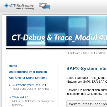
Add-Ons für SAP®-Systeme
CT-BW Analyzer&Docu 2.1
=> Analyse und Doku für SAP® BW
Dokumentation -> Backend Objekte
Dokumentation -> Frontend Objekte
CT-Software
>
Add-Ons für SAP®-
Dokumentation -> Ausgabeformate
Dokumentation -> Individuelles Customizing
Home
SAP®-System Inte
Software-Assistenten
Unterstützung im IT-Bereich
Add-Ons für SAP®-Systeme
Das CT-Debug & Trace_Modul is
Checklisten-Dokumentation von BW-Objekten
(Enterprise), SAP® ERP, SAP 
CT-BW Analyzer&Docu 2.1
CT-Assist 7.1
Analyse und Doku für SAP® BW
Das Add-On zeichnet sich durch
=> Add-On zur Softwaretechnologie der SAP SE: Analyse, Entwicklung, Dokumentati
Installation des CT-Debug&Tra
CT-Assist 7.1
AddOn zur Software-Technologie der
IT-Leitung
Weitere Infos zu den Sy
SAP® AG