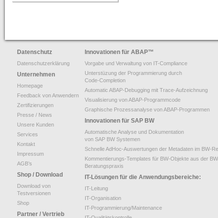
CT-Professional_100+Help
=> High-Quality-CBT für die ABAP-Programmierung
Kurs 1: Starten mit ABAP
Datenschutz
Innovationen für ABAP
™
Kurs 2: Erweiterung von Sprachumfang und Anwendung
Datenschutzerklärung
Vorgabe und Verwaltung von IT-Compliance
Kurs 3: “Weitere Befehle für effiziente Programmierung”
Unterstüzung der Programmierung durch
Unternehmen
Code-Completion
Homepage
Kurs 4: “Feldsymbole, SELECT-Klauseln und Listbefehle usw.”
Automatic ABAP-Debugging mit Trace-Aufzeichnung
Feedback von Anwendern
Visualisierung von ABAP-Programmcode
Kurs 5: “Zusätzliche Adressbefehle, Bitoperationen, Datasets und externe Perfor
Zertifizierungen
Graphische Prozessanalyse von ABAP-Programmen
Presse / News
Innovationen für SAP BW
Kurs 6: “Spezielle Sprachelemente …”
Unsere Kunden
Automatische Analyse und Dokumentation
Services
CT-Understanding_100
von SAP BW Systemen
Kontakt
=> ABAP E-Learning besonders praxisorientiert vermittelt
Schnelle AdHoc-Auswertungen der Metadaten im BW-Re
Impressum
Kommentierungs-Templates für BW-Objekte aus der BW
AGB’s
Download
Beratungspraxis
Shop / Download
IT-Lösungen für die Anwendungsbereiche:
Shop
Download von
IT-Leitung
Testversionen
Unternehmen
IT-Organisation
Shop
IT-Programmierung/Maintenance
Über uns
Partner / Vertrieb
IT-Qualitätskontrolle