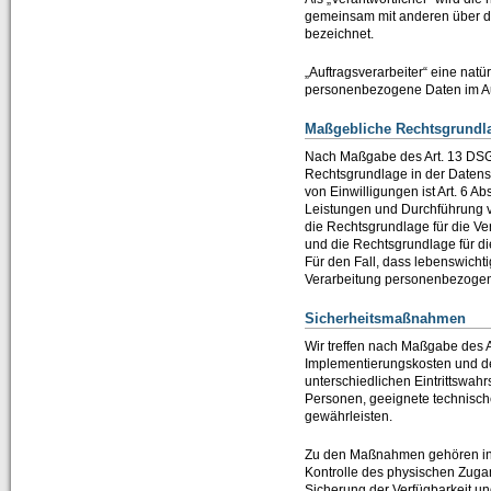
gemeinsam mit anderen über di
Zertifizierungen durch SAP SE
bezeichnet.
Presse / News
„Auftragsverarbeiter“ eine natü
personenbezogene Daten im Auf
Unsere Kunden
Maßgebliche Rechtsgrundl
Wir suchen Vertriebspartner
Nach Maßgabe des Art. 13 DSGV
Rechtsgrundlage in der Datensc
Services
von Einwilligungen ist Art. 6 Ab
Leistungen und Durchführung ve
Newsletter / Feedback / Kontakte
die Rechtsgrundlage für die Vera
und die Rechtsgrundlage für die
Datenschutzerklärung
Für den Fall, dass lebenswicht
Verarbeitung personenbezogener
Impressum
Sicherheitsmaßnahmen
ABAP Reportpool
Wir treffen nach Maßgabe des 
Implementierungskosten und de
Deutsch
unterschiedlichen Eintrittswahr
Personen, geeignete technisc
English
gewährleisten.
Zu den Maßnahmen gehören insbe
Kontrolle des physischen Zugan
Sicherung der Verfügbarkeit u