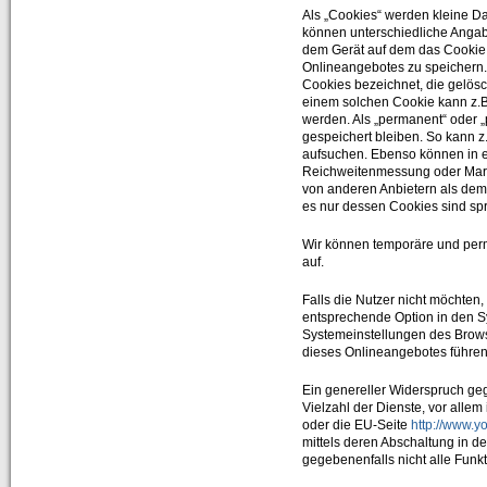
Als „Cookies“ werden kleine Da
können unterschiedliche Angab
dem Gerät auf dem das Cookie 
Onlineangebotes zu speichern. 
Cookies bezeichnet, die gelösc
einem solchen Cookie kann z.B.
werden. Als „permanent“ oder 
gespeichert bleiben. So kann 
aufsuchen. Ebenso können in ei
Reichweitenmessung oder Marke
von anderen Anbietern als dem 
es nur dessen Cookies sind spri
Wir können temporäre und per
auf.
Falls die Nutzer nicht möchten
entsprechende Option in den S
Systemeinstellungen des Brow
dieses Onlineangebotes führen
Ein genereller Widerspruch ge
Vielzahl der Dienste, vor alle
oder die EU-Seite
http://www.y
mittels deren Abschaltung in d
gegebenenfalls nicht alle Fun