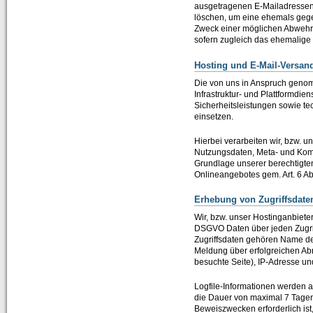
ausgetragenen E-Mailadressen b
löschen, um eine ehemals gege
Zweck einer möglichen Abwehr v
sofern zugleich das ehemalige 
Hosting und E-Mail-Versan
Die von uns in Anspruch genom
Infrastruktur- und Plattformdi
Sicherheitsleistungen sowie t
einsetzen.
Hierbei verarbeiten wir, bzw. u
Nutzungsdaten, Meta- und Kom
Grundlage unserer berechtigten
Onlineangebotes gem. Art. 6 Abs
Erhebung von Zugriffsdate
Wir, bzw. unser Hostinganbieter,
DSGVO Daten über jeden Zugriff
Zugriffsdaten gehören Name de
Meldung über erfolgreichen Abr
besuchte Seite), IP-Adresse un
Logfile-Informationen werden a
die Dauer von maximal 7 Tagen
Beweiszwecken erforderlich ist,