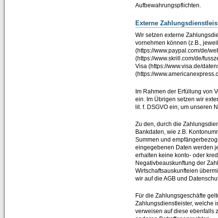
Aufbewahrungspflichten.
Externe Zahlungsdienstleis
Wir setzen externe Zahlungsdie
vornehmen können (z.B., jeweil
(https://www.paypal.com/de/weba
(https://www.skrill.com/de/fussz
Visa (https://www.visa.de/date
(https://www.americanexpress.c
Im Rahmen der Erfüllung von Ver
ein. Im Übrigen setzen wir exte
lit. f. DSGVO ein, um unseren N
Zu den, durch die Zahlungsdien
Bankdaten, wie z.B. Kontonumm
Summen und empfängerbezogene
eingegebenen Daten werden jedo
erhalten keine konto- oder kre
Negativbeauskunftung der Zahl
Wirtschaftsauskunfteien übermit
wir auf die AGB und Datenschut
Für die Zahlungsgeschäfte gel
Zahlungsdienstleister, welche 
verweisen auf diese ebenfalls