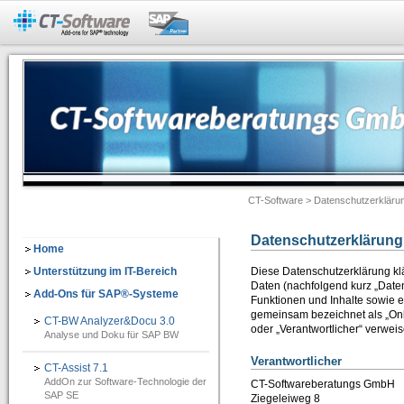
Add-Ons für SAP®-Systeme
CT-BW Analyzer&Docu 2.1
=> Analyse und Doku für SAP® BW
Dokumentation -> Backend Objekte
Dokumentation -> Frontend Objekte
CT-Software
> Datenschutzerkläru
Dokumentation -> Ausgabeformate
Dokumentation -> Individuelles Customizing
Datenschutzerklärung
Home
Software-Assistenten
Unterstützung im IT-Bereich
Diese Datenschutzerklärung kl
Daten (nachfolgend kurz „Date
Add-Ons für SAP®-Systeme
Checklisten-Dokumentation von BW-Objekten
Funktionen und Inhalte sowie e
gemeinsam bezeichnet als „Onlin
CT-BW Analyzer&Docu 3.0
CT-Assist 7.1
oder „Verantwortlicher“ verwei
Analyse und Doku für SAP BW
=> Add-On zur Softwaretechnologie der SAP SE: Analyse, Entwicklung, Dokumentati
Verantwortlicher
CT-Assist 7.1
AddOn zur Software-Technologie der
CT-Softwareberatungs GmbH
IT-Leitung
SAP SE
Ziegeleiweg 8