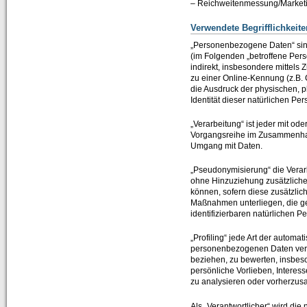
– Reichweitenmessung/Market
CT-Professional_100+Help
=> High-Quality-CBT für die ABAP-Programmierung
Verwendete Begrifflichkeite
„Personenbezogene Daten“ sind a
Kurs 1: Starten mit ABAP
(im Folgenden „betroffene Perso
indirekt, insbesondere mittel
Kurs 2: Erweiterung von Sprachumfang und Anwendung
zu einer Online-Kennung (z.B.
die Ausdruck der physischen, ph
Kurs 3: “Weitere Befehle für effiziente Programmierung”
Identität dieser natürlichen Per
Kurs 4: “Feldsymbole, SELECT-Klauseln und Listbefehle usw.”
„Verarbeitung“ ist jeder mit od
Vorgangsreihe im Zusammenhang
Umgang mit Daten.
Kurs 5: “Zusätzliche Adressbefehle, Bitoperationen, Datasets und externe Perfor
„Pseudonymisierung“ die Vera
Kurs 6: “Spezielle Sprachelemente …”
ohne Hinzuziehung zusätzliche
können, sofern diese zusätzli
CT-Understanding_100
Maßnahmen unterliegen, die gew
=> ABAP E-Learning besonders praxisorientiert vermittelt
identifizierbaren natürlichen 
Download
„Profiling“ jede Art der automa
personenbezogenen Daten verwe
Shop
beziehen, zu bewerten, insbeso
persönliche Vorlieben, Interess
Unternehmen
zu analysieren oder vorherzus
Über uns
Als „Verantwortlicher“ wird die 