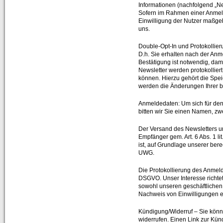
Informationen (nachfolgend „Ne
Sofern im Rahmen einer Anmeld
Einwilligung der Nutzer maßgeb
uns.
Double-Opt-In und Protokollier
D.h. Sie erhalten nach der Anm
Bestätigung ist notwendig, da
Newsletter werden protokollie
können. Hierzu gehört die Spe
werden die Änderungen Ihrer be
Anmeldedaten: Um sich für den
bitten wir Sie einen Namen, z
Der Versand des Newsletters u
Empfänger gem. Art. 6 Abs. 1 lit
ist, auf Grundlage unserer berec
UWG.
Die Protokollierung des Anmelde
DSGVO. Unser Interesse richtet
sowohl unseren geschäftlichen 
Nachweis von Einwilligungen e
Kündigung/Widerruf – Sie könne
widerrufen. Einen Link zur Kün