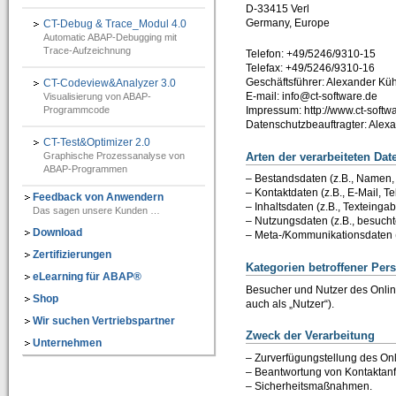
D-33415 Verl
IT-Programmierung
Germany, Europe
CT-Debug & Trace_Modul 4.0
Automatic ABAP-Debugging mit
IT-Organisation
Trace-Aufzeichnung
Telefon: +49/5246/9310-15
Telefax: +49/5246/9310-16
IT-Qualitätssicherung
Geschäftsführer: Alexander Kü
CT-Codeview&Analyzer 3.0
E-mail: info@ct-software.de
Visualisierung von ABAP-
IT-Revision
Programmcode
Impressum: http://www.ct-soft
Datenschutzbeauftragter: Alex
Software-Assistenten
CT-Test&Optimizer 2.0
Graphische Prozessanalyse von
Arten der verarbeiteten Dat
Kunden-Feedback
ABAP-Programmen
– Bestandsdaten (z.B., Namen,
– Kontaktdaten (z.B., E-Mail, 
Feedback von Anwendern
SAP®-System Integration
– Inhaltsdaten (z.B., Texteingab
Das sagen unsere Kunden …
– Nutzungsdaten (z.B., besuchte
CT-Debug&Trace_Modul 4.0
Download
– Meta-/Kommunikationsdaten (z
=> Automatic ABAP-Debugging mit Trace-Aufzeichnung
Zertifizierungen
Kategorien betroffener Per
eLearning für ABAP®
CT-Codeview&Analyzer 3.0
Besucher und Nutzer des Onli
=> Visualisierung von ABAP-Programmcode
Shop
auch als „Nutzer“).
Wir suchen Vertriebspartner
CT-Test&Optimizer 2.0
Zweck der Verarbeitung
Unternehmen
=> Grafisches Add-On zur SAP® ABAP Laufzeitanalyse
– Zurverfügungstellung des Onl
– Beantwortung von Kontaktan
e-Learning für ABAP™
– Sicherheitsmaßnahmen.