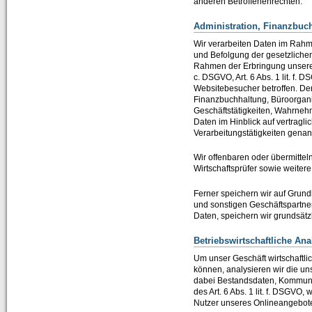
anderen Betroffenenrechten.
Administration, Finanzbuc
Wir verarbeiten Daten im Rahm
und Befolgung der gesetzlichen 
Rahmen der Erbringung unserer 
c. DSGVO, Art. 6 Abs. 1 lit. f.
Websitebesucher betroffen. Der 
Finanzbuchhaltung, Büroorganis
Geschäftstätigkeiten, Wahrneh
Daten im Hinblick auf vertragl
Verarbeitungstätigkeiten gena
Wir offenbaren oder übermitteln
Wirtschaftsprüfer sowie weiter
Ferner speichern wir auf Grund
und sonstigen Geschäftspartne
Daten, speichern wir grundsätzl
Betriebswirtschaftliche An
Um unser Geschäft wirtschaftl
können, analysieren wir die un
dabei Bestandsdaten, Kommuni
des Art. 6 Abs. 1 lit. f. DSGVO
Nutzer unseres Onlineangebot