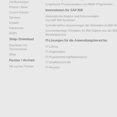
Zertifizierungen
Graphische Prozessanalyse von ABAP-Programmen
Zertifizierungen durch SAP SE
Presse / News
Innovationen für SAP BW
Unsere Kunden
Presse / News
Automatische Analyse und Dokumentation
Services
von SAP BW Systemen
Kontakt
Unsere Kunden
Schnelle AdHoc-Auswertungen der Metadaten im BW-Re
Impressum
Kommentierungs-Templates für BW-Objekte aus der BW
AGB’s
Wir suchen Vertriebspartner
Beratungspraxis
Shop / Download
IT-Lösungen für die Anwendungsbereiche:
Services
Download von
IT-Leitung
Testversionen
Newsletter / Feedback / Kontakte
IT-Organisation
Shop
IT-Programmierung/Maintenance
Partner / Vertrieb
Datenschutzerklärung
IT-Qualitätskontrolle
Wir suchen Partner
IT-Revision
Impressum
ABAP Reportpool
Deutsch
English