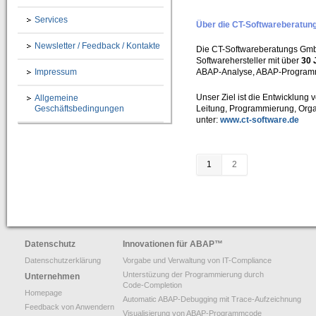
CT-Professional_100+Help
Services
=> High-Quality-CBT für die ABAP-Programmierung
Über die CT-Softwareberatu
Newsletter / Feedback / Kontakte
Die CT-Softwareberatungs GmbH
Kurs 1: Starten mit ABAP
Softwarehersteller mit über
30 
Impressum
ABAP-Analyse, ABAP-Programm
Kurs 2: Erweiterung von Sprachumfang und Anwendung
Unser Ziel ist die Entwicklung
Allgemeine
Kurs 3: “Weitere Befehle für effiziente Programmierung”
Geschäftsbedingungen
Leitung, Programmierung, Organ
unter:
www.ct-software.de
Kurs 4: “Feldsymbole, SELECT-Klauseln und Listbefehle usw.”
Kurs 5: “Zusätzliche Adressbefehle, Bitoperationen, Datasets und externe Perfor
1
2
Kurs 6: “Spezielle Sprachelemente …”
CT-Understanding_100
=> ABAP E-Learning besonders praxisorientiert vermittelt
Download
Datenschutz
Innovationen für ABAP
™
Datenschutzerklärung
Vorgabe und Verwaltung von IT-Compliance
Shop
Unterstüzung der Programmierung durch
Unternehmen
Unternehmen
Code-Completion
Homepage
Automatic ABAP-Debugging mit Trace-Aufzeichnung
Feedback von Anwendern
Über uns
Visualisierung von ABAP-Programmcode