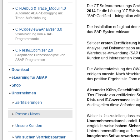
IT-Programmierung
Die CT-Softwareberatungs GmbH 
CT-Debug & Trace_Modul 4.0
2014
für die Lösung
‘CT-BW An
Automatic ABAP-Debugging mit
IT-Organisation
“SAP Certified – Integration w
Trace-Aufzeichnung
IT-Qualitätssicherung
Die Installation erfolgt auf d
CT-Codeview&Analyzer 3.0
das SAP-System wirksam.
Visualisierung von ABAP-
IT-Revision
Programmcode
Seit der
ersten Zertifizierung 
Analyse und Dokumentation aus
Software-Assistenten
CT-Test&Optimizer 2.0
Warehouse-Anwendung (SAP Ne
Graphische Prozessanalyse von
Kunden und Interessenten kon
Kunden-Feedback
ABAP-Programmen
Die Weiterentwicklung des
BW-
Download
SAP®-System Integration
erfolgen musste. Nach Abschlu
eLearning für ABAP
das positive Ergebnis in For
CT-Debug&Trace_Modul 4.0
Shop
=> Automatic ABAP-Debugging mit Trace-Aufzeichnung
Alexander Kühn, Geschäftsfü
Unternehmen
“Der Einsatz von zertifizierte
CT-Codeview&Analyzer 3.0
Risk- und IT-Governance
in U
Zertifizierungen
Audits gelten diese Anforderu
=> Visualisierung von ABAP-Programmcode
Presse / News
Weiter ist festzustellen, dass e
CT-Test&Optimizer 2.0
Unternehmensdaten
handelt. 
=> Grafisches Add-On zur SAP® ABAP Laufzeitanalyse
Unsere Kunden
vergleichsweise
hohem Sicherh
Unternehmensführung auf eine
e-Learning für ABAP™
integrierten Softwarewerkze
Wir suchen Vertriebspartner