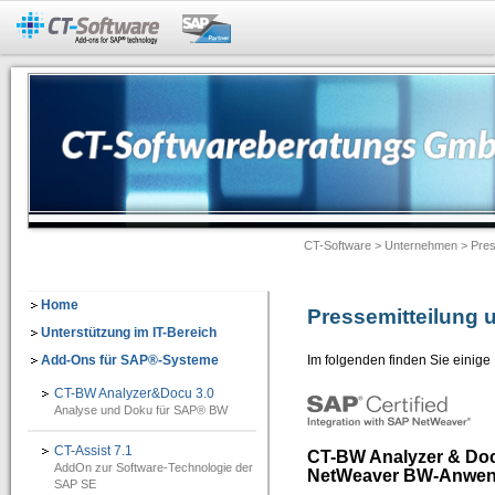
Add-Ons für SAP®-Systeme
CT-BW Analyzer&Docu 2.1
=> Analyse und Doku für SAP® BW
Dokumentation -> Backend Objekte
Dokumentation -> Frontend Objekte
CT-Software
>
Unternehmen
> Pres
Dokumentation -> Ausgabeformate
Dokumentation -> Individuelles Customizing
Home
Pressemitteilung
Software-Assistenten
Unterstützung im IT-Bereich
Add-Ons für SAP®-Systeme
Im folgenden finden Sie einige
Checklisten-Dokumentation von BW-Objekten
CT-BW Analyzer&Docu 3.0
CT-Assist 7.1
Analyse und Doku für SAP® BW
=> Add-On zur Softwaretechnologie der SAP SE: Analyse, Entwicklung, Dokumentati
CT-Assist 7.1
CT-BW Analyzer & Docu
AddOn zur Software-Technologie der
IT-Leitung
NetWeaver BW-Anwendu
SAP SE