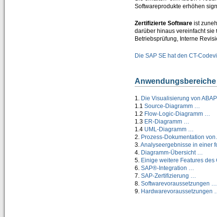
Softwareprodukte erhöhen signi
CT-Professional_100+Help
=> High-Quality-CBT für die ABAP-Programmierung
Zertifizierte Software
ist zune
darüber hinaus vereinfacht sie
Kurs 1: Starten mit ABAP
Betriebsprüfung, Interne Revisi
Kurs 2: Erweiterung von Sprachumfang und Anwendung
Die SAP SE hat den CT-Codevie
Kurs 3: “Weitere Befehle für effiziente Programmierung”
Anwendungsbereiche 
Kurs 4: “Feldsymbole, SELECT-Klauseln und Listbefehle usw.”
1.
Die Visualisierung von AB
Kurs 5: “Zusätzliche Adressbefehle, Bitoperationen, Datasets und externe Perfor
1.1
Source-Diagramm …
1.2
Flow-Logic-Diagramm …
Kurs 6: “Spezielle Sprachelemente …”
1.3
ER-Diagramm …
1.4
UML-Diagramm …
2.
Prozess-Dokumentation vo
CT-Understanding_100
3.
Analyseergebnisse in einer 
=> ABAP E-Learning besonders praxisorientiert vermittelt
4.
Diagramm-Übersicht …
5.
Einige weitere Features de
Download
6.
SAP®-Integration …
7.
SAP-Zertifizierung …
Shop
8.
Softwarevoraussetzungen …
9.
Hardwarevoraussetzungen 
Unternehmen
Über uns