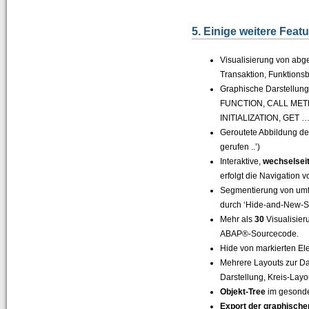
5. Einige weitere Fea
Visualisierung von ab
Transaktion, Funktionsb
Graphische Darstellung
FUNCTION, CALL METH
INITIALIZATION, GET …
Geroutete Abbildung d
gerufen ..’)
Interaktive,
wechselsei
erfolgt die Navigation
Segmentierung von umf
durch ‘Hide-and-New-S
Mehr als
30
Visualisier
ABAP®-Sourcecode.
Hide von markierten E
Mehrere Layouts zur Dar
Darstellung, Kreis-Layo
Objekt-Tree
im gesonde
Export der graphische