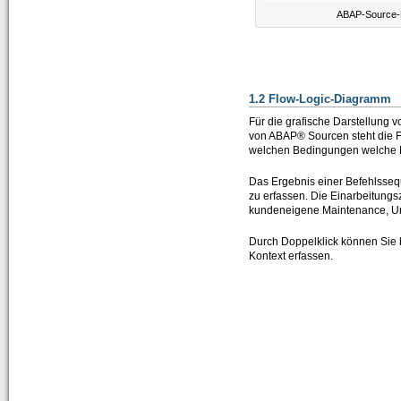
ABAP-Source-
1.2 Flow-Logic-Diagramm
Für die grafische Darstellung 
von ABAP® Sourcen steht die Fl
welchen Bedingungen welche B
Das Ergebnis einer Befehlssequ
zu erfassen. Die Einarbeitung
kundeneigene Maintenance, Url
Durch Doppelklick können Sie 
Kontext erfassen.