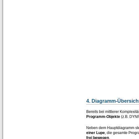
4. Diagramm-Übersich
Bereits bei mittlerer Komplex
Programm-Objekte
(z.B. DYN
Neben dem Hauptdiagramm steht
einer Lupe
, die gesamte Progr
frei bewegen
.