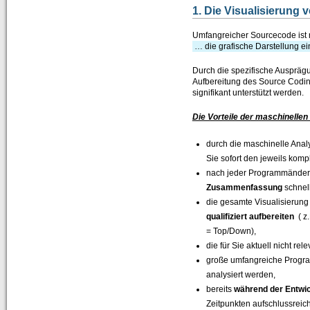
1. Die Visualisierun
Zertifizierungen durch SAP SE
Umfangreicher Sourcecode ist 
Presse / News
… die grafische Darstellung 
Unsere Kunden
Durch die spezifische Ausprä
Aufbereitung des Source Codi
Wir suchen Vertriebspartner
signifikant unterstützt werden.
Services
Die Vorteile der maschinellen
Newsletter / Feedback / Kontakte
durch die maschinelle Anal
Sie sofort den jeweils komp
Datenschutzerklärung
nach jeder Programmänderu
Impressum
Zusammenfassung
schnell
die gesamte Visualisierun
ABAP Reportpool
qualifiziert aufbereiten
( z
= Top/Down),
Deutsch
die für Sie aktuell nicht re
English
große umfangreiche Progra
analysiert werden,
bereits
während der Entwi
Zeitpunkten aufschlussreich