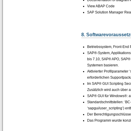
Documentation of diagram 
View ABAP Code
SAP Solution Manager Re
8. Softwarevorausset
Betriebssystem, Front-End
SAP®-System, Applikations
bis 7.10, SAP® APO, SAP®
Systemen basieren.
Aktivierter Profilparameter
erforderlichen Supportpac
Im SAP® GUI Scripting Secur
Zusätzlich wird auch über al
SAP® GUI für Windows®: ak
Standardschnittstellen: ‘B
‘sapgui/user_scripting’) en
Der Berechtigungsschlüssel
Das Programm wurde konzipi