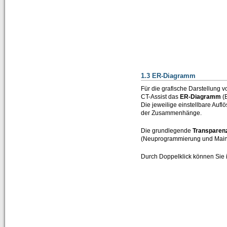
1.3 ER-Diagramm
Für die grafische Darstellung
CT-Assist das
ER-Diagramm
(E
Die jeweilige einstellbare Auflö
der Zusammenhänge.
Die grundlegende
Transparenz
(Neuprogrammierung und Main
Durch Doppelklick können Sie i