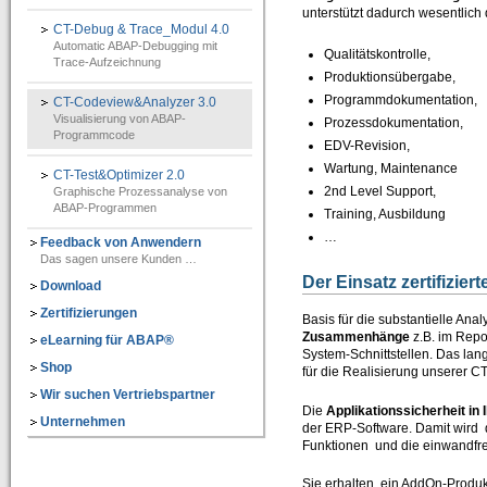
unterstützt dadurch wesentlich 
IT-Programmierung
CT-Debug & Trace_Modul 4.0
Automatic ABAP-Debugging mit
IT-Organisation
Qualitätskontrolle,
Trace-Aufzeichnung
Produktionsübergabe,
IT-Qualitätssicherung
Programmdokumentation,
CT-Codeview&Analyzer 3.0
Visualisierung von ABAP-
Prozessdokumentation,
IT-Revision
Programmcode
EDV-Revision,
Software-Assistenten
Wartung, Maintenance
CT-Test&Optimizer 2.0
2nd Level Support,
Graphische Prozessanalyse von
Kunden-Feedback
ABAP-Programmen
Training, Ausbildung
…
Feedback von Anwendern
SAP®-System Integration
Das sagen unsere Kunden …
Der Einsatz zertifizie
CT-Debug&Trace_Modul 4.0
Download
=> Automatic ABAP-Debugging mit Trace-Aufzeichnung
Zertifizierungen
Basis für die substantielle An
Zusammenhänge
z.B. im Repo
eLearning für ABAP®
CT-Codeview&Analyzer 3.0
System-Schnittstellen. Das la
=> Visualisierung von ABAP-Programmcode
Shop
für die Realisierung unserer C
Wir suchen Vertriebspartner
CT-Test&Optimizer 2.0
Die
Applikationssicherheit i
Unternehmen
=> Grafisches Add-On zur SAP® ABAP Laufzeitanalyse
der ERP-Software. Damit wird 
Funktionen und die einwandfre
e-Learning für ABAP™
Sie erhalten ein AddOn-Produkt