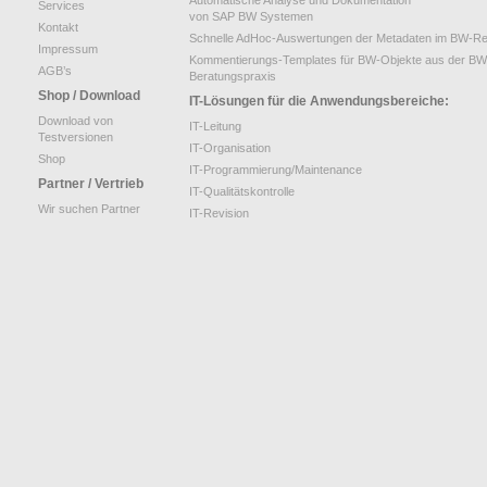
Services
von SAP BW Systemen
Kontakt
Schnelle AdHoc-Auswertungen der Metadaten im BW-Re
Impressum
Kommentierungs-Templates für BW-Objekte aus der BW
AGB’s
Beratungspraxis
Shop / Download
IT-Lösungen für die Anwendungsbereiche:
Download von
IT-Leitung
Testversionen
IT-Organisation
Shop
IT-Programmierung/Maintenance
Partner / Vertrieb
IT-Qualitätskontrolle
Wir suchen Partner
IT-Revision