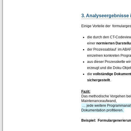
3. Analyseergebnisse 
Einige Vorteile der formularg
die durch den CT-Codeview 
einer
normierten
Darstell
der Prozessablauf im ABAP
einzelnen konkreten Prog
aus dieser Prozesskette wi
erzeugt und die Doku-Obje
die
vollständige Dokument
sichergestellt
.
Fazit:
Das methodische Vorgehen bei 
Maintenanceaufwand,
… jede weitere Programmanalys
Dokumentation profitieren.
Beispiel: Formulargenerieru