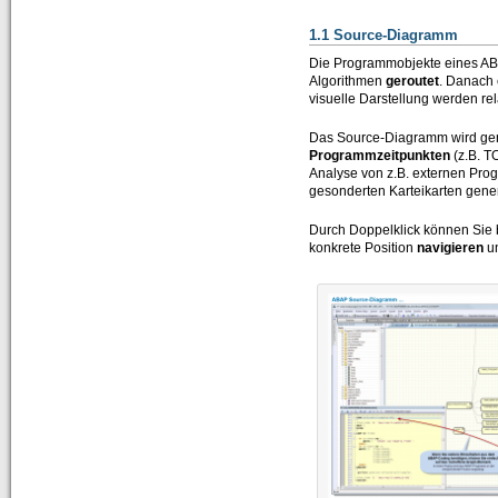
1.1 Source-Diagramm
Die Programmobjekte eines A
Algorithmen
geroutet
. Danach 
visuelle Darstellung werden rela
Das Source-Diagramm wird gen
Programmzeitpunkten
(z.B. T
Analyse von z.B. externen Pro
gesonderten Karteikarten gener
Durch Doppelklick können Sie 
konkrete Position
navigieren
un