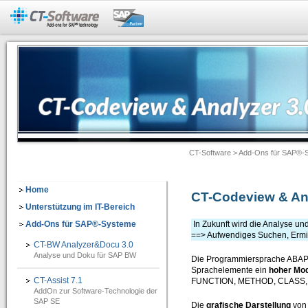
Add-Ons für SAP®-Systeme
CT-BW Analyzer&Docu 2.1
=> Analyse und Doku für SAP® BW
Dokumentation -> Backend Objekte
Dokumentation -> Frontend Objekte
CT-Software
>
Add-Ons für SAP®-
Dokumentation -> Ausgabeformate
Dokumentation -> Individuelles Customizing
Home
CT-Codeview & An
Software-Assistenten
Unterstützung im IT-Bereich
Add-Ons für SAP®-Systeme
In Zukunft wird die Analyse un
Checklisten-Dokumentation von BW-Objekten
==> Aufwendiges Suchen, Ermi
CT-BW Analyzer&Docu 3.0
CT-Assist 7.1
Analyse und Doku für SAP BW
Die Programmiersprache ABAP® 
=> Add-On zur Softwaretechnologie der SAP SE: Analyse, Entwicklung, Dokumentati
Sprachelemente ein
hoher Mod
CT-Assist 7.1
FUNCTION, METHOD, CLASS, D
AddOn zur Software-Technologie der
IT-Leitung
SAP SE
Die
grafische Darstellung
von